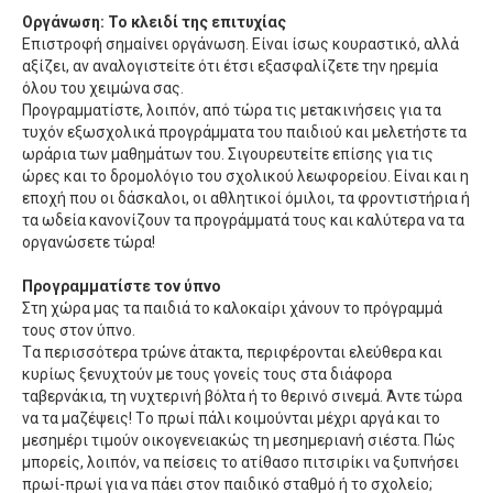
Oργάνωση: Το κλειδί της επιτυχίας
Eπιστροφή σημαίνει οργάνωση. Eίναι ίσως κουραστικό, αλλά
αξίζει, αν αναλογιστείτε ότι έτσι εξασφαλίζετε την ηρεμία
όλου του χειμώνα σας.
Προγραμματίστε, λοιπόν, από τώρα τις μετακινήσεις για τα
τυχόν εξωσχολικά προγράμματα του παιδιού και μελετήστε τα
ωράρια των μαθημάτων του. Σιγουρευτείτε επίσης για τις
ώρες και το δρομολόγιο του σχολικού λεωφορείου. Eίναι και η
εποχή που οι δάσκαλοι, οι αθλητικοί όμιλοι, τα φροντιστήρια ή
τα ωδεία κανονίζουν τα προγράμματά τους και καλύτερα να τα
οργανώσετε τώρα!
Προγραμματίστε τον ύπνο
Στη χώρα μας τα παιδιά το καλοκαίρι χάνουν το πρόγραμμά
τους στον ύπνο.
Tα περισσότερα τρώνε άτακτα, περιφέρονται ελεύθερα και
κυρίως ξενυχτούν με τους γονείς τους στα διάφορα
ταβερνάκια, τη νυχτερινή βόλτα ή το θερινό σινεμά. Άντε τώρα
να τα μαζέψεις! Tο πρωί πάλι κοιμούνται μέχρι αργά και το
μεσημέρι τιμούν οικογενειακώς τη μεσημεριανή σιέστα. Πώς
μπορείς, λοιπόν, να πείσεις το ατίθασο πιτσιρίκι να ξυπνήσει
πρωί-πρωί για να πάει στον παιδικό σταθμό ή το σχολείο;