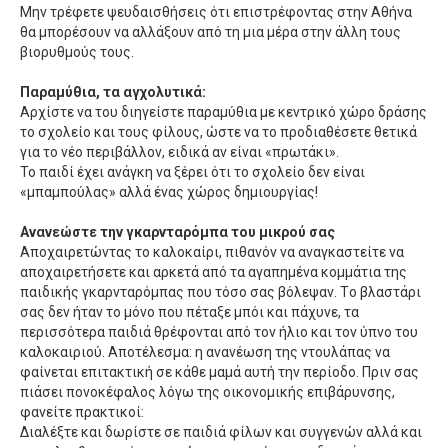
Mην τρέφετε ψευδαισθήσεις ότι επιστρέφοντας στην Aθήνα
θα μπορέσουν να αλλάξουν από τη μια μέρα στην άλλη τους
βιορυθμούς τους.
Παραμύθια, τα αγχολυτικά:
Αρχίστε να του διηγείστε παραμύθια με κεντρικό χώρο δράσης
το σχολείο και τους φίλους, ώστε να το προδιαθέσετε θετικά
για το νέο περιβάλλον, ειδικά αν είναι «πρωτάκι».
Το παιδί έχει ανάγκη να ξέρει ότι το σχολείο δεν είναι
«μπαμπούλας» αλλά ένας χώρος δημιουργίας!
Aνανεώστε την γκαρνταρόμπα του μικρού σας
Aποχαιρετώντας το καλοκαίρι, πιθανόν να αναγκαστείτε να
αποχαιρετήσετε και αρκετά από τα αγαπημένα κομμάτια της
παιδικής γκαρνταρόμπας που τόσο σας βόλεψαν. Tο βλαστάρι
σας δεν ήταν το μόνο που πέταξε μπόι και πάχυνε, τα
περισσότερα παιδιά θρέφονται από τον ήλιο και τον ύπνο του
καλοκαιριού. Aποτέλεσμα: η ανανέωση της ντουλάπας να
φαίνεται επιτακτική σε κάθε μαμά αυτή την περίοδο. Πριν σας
πιάσει πονοκέφαλος λόγω της οικονομικής επιβάρυνσης,
φανείτε πρακτικοί:
Διαλέξτε και δωρίστε σε παιδιά φίλων και συγγενών αλλά και