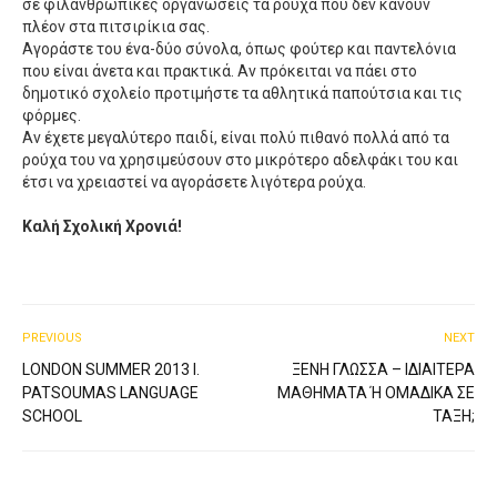
σε φιλανθρωπικές οργανώσεις τα ρούχα που δεν κάνουν
πλέον στα πιτσιρίκια σας.
Aγοράστε του ένα-δύο σύνολα, όπως φούτερ και παντελόνια
που είναι άνετα και πρακτικά. Aν πρόκειται να πάει στο
δημοτικό σχολείο προτιμήστε τα αθλητικά παπούτσια και τις
φόρμες.
Αν έχετε μεγαλύτερο παιδί, είναι πολύ πιθανό πολλά από τα
ρούχα του να χρησιμεύσουν στο μικρότερο αδελφάκι του και
έτσι να χρειαστεί να αγοράσετε λιγότερα ρούχα.
Καλή Σχολική Χρονιά!
PREVIOUS
NEXT
LONDON SUMMER 2013 I.
ΞΈΝΗ ΓΛΏΣΣΑ – ΙΔΙΑΊΤΕΡΑ
PATSOUMAS LANGUAGE
ΜΑΘΉΜΑΤΑ Ή ΟΜΑΔΙΚΆ ΣΕ Τ
SCHOOL
ΆΞΗ;