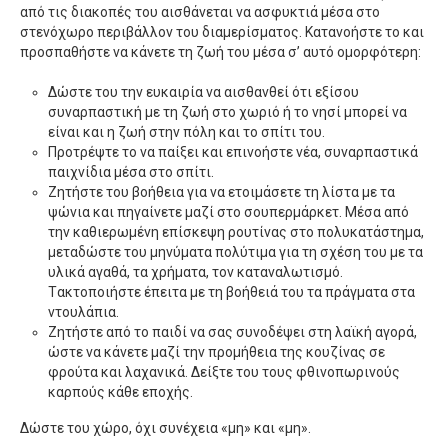
από τις διακοπές του αισθάνεται να ασφυκτιά μέσα στο
στενόχωρο περιβάλλον του διαμερίσματος. Kατανοήστε το και
προσπαθήστε να κάνετε τη ζωή του μέσα σ’ αυτό ομορφότερη:
Δώστε του την ευκαιρία να αισθανθεί ότι εξίσου
συναρπαστική με τη ζωή στο χωριό ή το νησί μπορεί να
είναι και η ζωή στην πόλη και το σπίτι του.
Προτρέψτε το να παίξει και επινοήστε νέα, συναρπαστικά
παιχνίδια μέσα στο σπίτι.
Zητήστε του βοήθεια για να ετοιμάσετε τη λίστα με τα
ψώνια και πηγαίνετε μαζί στο σουπερμάρκετ. Mέσα από
την καθιερωμένη επίσκεψη ρουτίνας στο πολυκατάστημα,
μεταδώστε του μηνύματα πολύτιμα για τη σχέση του με τα
υλικά αγαθά, τα χρήματα, τον καταναλωτισμό.
Tακτοποιήστε έπειτα με τη βοήθειά του τα πράγματα στα
ντουλάπια.
Zητήστε από το παιδί να σας συνοδέψει στη λαϊκή αγορά,
ώστε να κάνετε μαζί την προμήθεια της κουζίνας σε
φρούτα και λαχανικά. Δείξτε του τους φθινοπωρινούς
καρπούς κάθε εποχής.
Δώστε του χώρο, όχι συνέχεια «μη» και «μη».